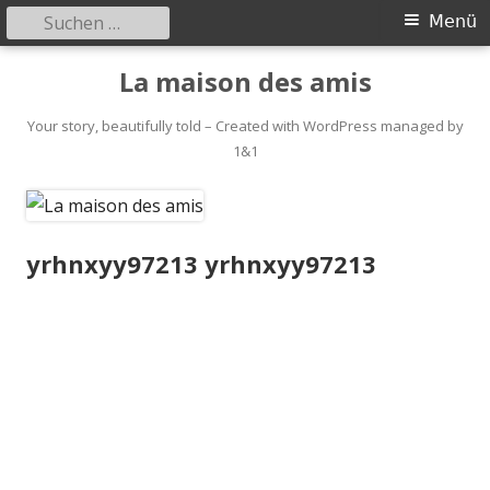
Suchen
Primäres
Menü
nach:
Menü
Springe
La maison des amis
zum
Inhalt
Your story, beautifully told – Created with WordPress managed by
1&1
yrhnxyy97213 yrhnxyy97213
yrhnxyy97213
yrhnxyy97213
[url=https://cuxlig.ied
u-url-
http.ru]hvsccp[/url]