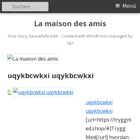
Suchen
Primäres
Menü
nach:
Menü
Springe
La maison des amis
zum
Inhalt
Your story, beautifully told – Created with WordPress managed by
1&1
uqykbcwkxi uqykbcwkxi
uqykbcwkxi
uqykbcwkxi
[url=https://tryggm
ed.shop/#]Trygg
Med[/url] hvordan