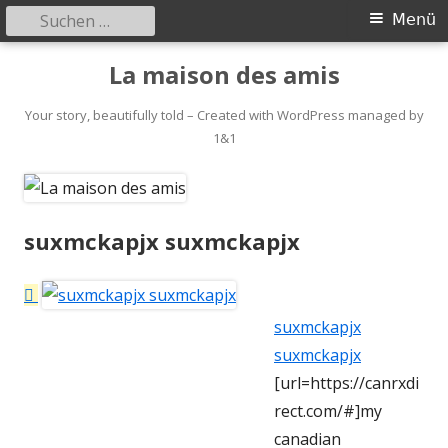
Suchen
Primäres
Menü
nach:
Menü
Springe
La maison des amis
zum
Inhalt
Your story, beautifully told – Created with WordPress managed by
1&1
suxmckapjx suxmckapjx
suxmckapjx
suxmckapjx
[url=https://canrxdi
rect.com/#]my
canadian