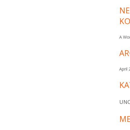
NE
ommentare
K
A Wo
AR
April
KA
UNC
ME