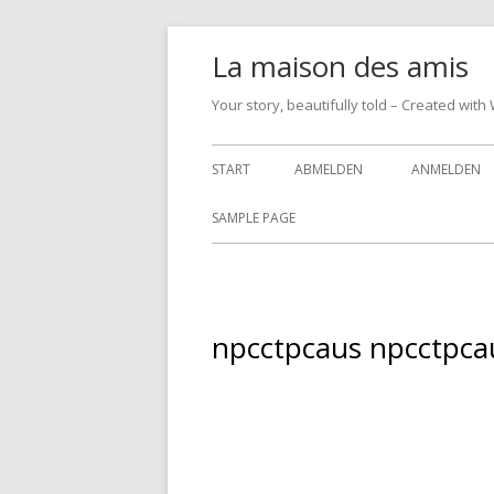
Springe
La maison des amis
zum
Inhalt
Your story, beautifully told – Created w
Primäres
START
ABMELDEN
ANMELDEN
Menü
SAMPLE PAGE
npcctpcaus npcctpca
2