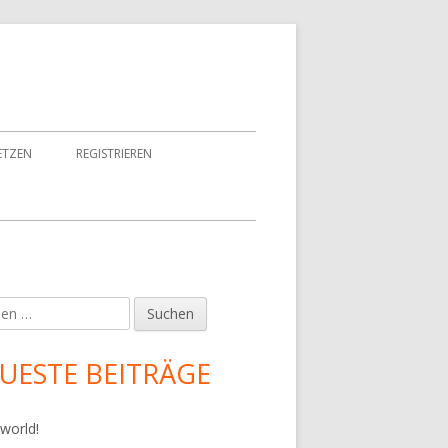
ETZEN
REGISTRIEREN
en
upt-
tenleiste
UESTE BEITRÄGE
 world!