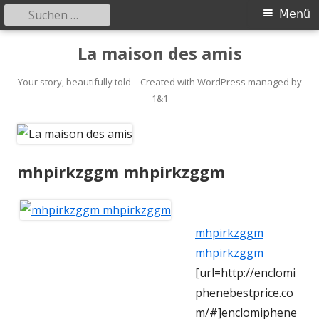
Suchen
Primäres
Menü
nach:
Menü
Springe
La maison des amis
zum
Inhalt
Your story, beautifully told – Created with WordPress managed by
1&1
mhpirkzggm mhpirkzggm
mhpirkzggm
mhpirkzggm
[url=http://enclomi
phenebestprice.co
m/#]enclomiphene