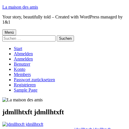
Springe
La maison des amis
zum
Your story, beautifully told – Created with WordPress managed by
Inhalt
1&1
Primäres
Menü
Suchen
Menü
nach:
Start
Abmelden
Anmelden
Benutzer
Konto
Members
Passwort zurücksetzen
Registrieren
Sample Page
jdmllhtxft jdmllhtxft