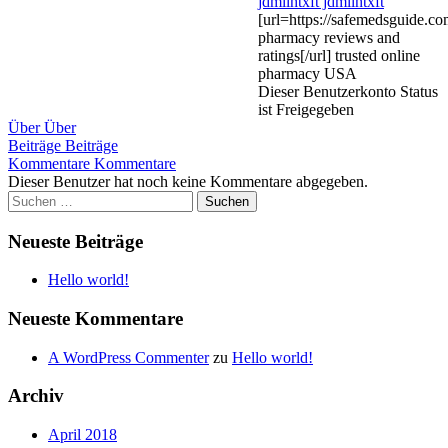
jdmllhtxft jdmllhtxft
[url=https://safemedsguide.co
pharmacy reviews and
ratings[/url] trusted online
pharmacy USA
Dieser Benutzerkonto Status
ist Freigegeben
Über
Über
Beiträge
Beiträge
Kommentare
Kommentare
Dieser Benutzer hat noch keine Kommentare abgegeben.
Haupt-
Suchen
nach:
Seitenleiste
Neueste Beiträge
Hello world!
Neueste Kommentare
A WordPress Commenter
zu
Hello world!
Archiv
April 2018