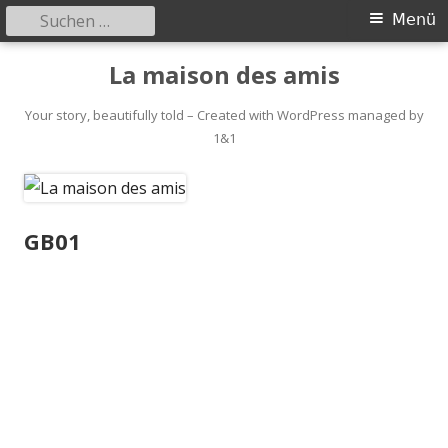
Suchen
Primäres
Menü
nach:
Menü
Springe
La maison des amis
zum
Inhalt
Your story, beautifully told – Created with WordPress managed by
1&1
GB01
GB01
Über
Beiträge
Kommentare