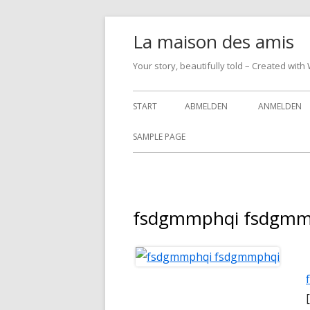
Springe
La maison des amis
zum
Inhalt
Your story, beautifully told – Created w
Primäres
START
ABMELDEN
ANMELDEN
Menü
SAMPLE PAGE
fsdgmmphqi fsdgmm