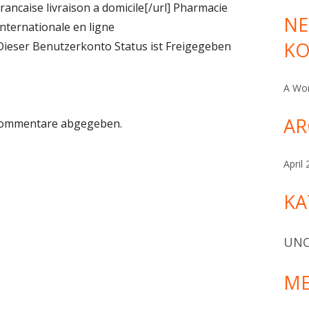
francaise livraison a domicile[/url] Pharmacie
NE
Internationale en ligne
K
Dieser Benutzerkonto Status ist Freigegeben
A Wo
AR
 Kommentare abgegeben.
April
KA
UNC
ME