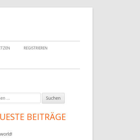
ETZEN
REGISTRIEREN
en
upt-
tenleiste
UESTE BEITRÄGE
 world!