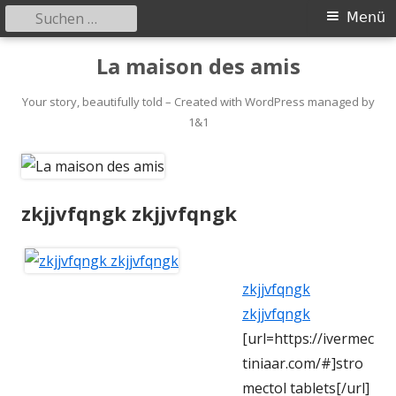
Suchen
Primäres
Menü
nach:
Menü
Springe
La maison des amis
zum
Inhalt
Your story, beautifully told – Created with WordPress managed by
1&1
zkjjvfqngk zkjjvfqngk
zkjjvfqngk
zkjjvfqngk
[url=https://ivermec
tiniaar.com/#]stro
mectol tablets[/url]