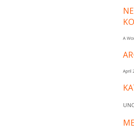
NE
ommentare
K
A Wo
AR
April
KA
UNC
ME