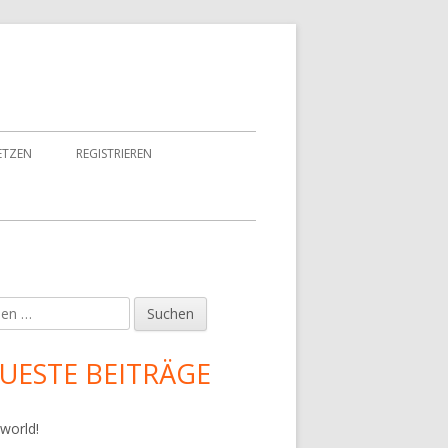
ETZEN
REGISTRIEREN
en
upt-
tenleiste
UESTE BEITRÄGE
 world!