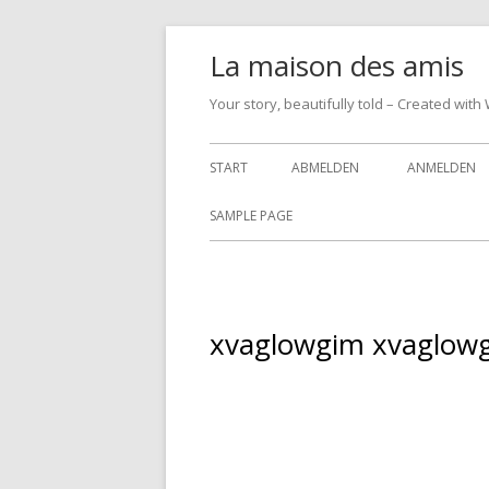
Springe
La maison des amis
zum
Inhalt
Your story, beautifully told – Created w
Primäres
START
ABMELDEN
ANMELDEN
Menü
SAMPLE PAGE
xvaglowgim xvaglow
[
s