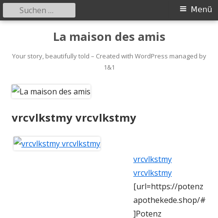
Suchen
Primäres
Menü
nach:
Menü
Springe
La maison des amis
zum
Inhalt
Your story, beautifully told – Created with WordPress managed by
1&1
vrcvlkstmy vrcvlkstmy
vrcvlkstmy
vrcvlkstmy
[url=https://potenz
apothekede.shop/#
]Potenz