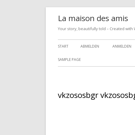
Springe
La maison des amis
zum
Inhalt
Your story, beautifully told – Created w
Primäres
START
ABMELDEN
ANMELDEN
Menü
SAMPLE PAGE
vkzososbgr vkzososb