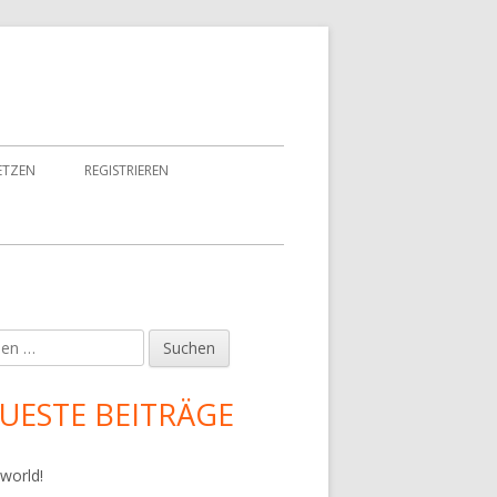
ETZEN
REGISTRIEREN
en
upt-
tenleiste
UESTE BEITRÄGE
 world!