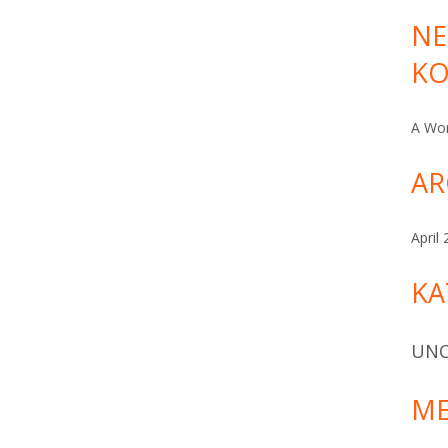
en ligne[/url] pharmacie en ligne
NE
Dieser Benutzerkonto Status ist Freigegeben
K
A Wo
rmationen zu seinem Profil hinzugefügt.
AR
April
KA
UNC
ME