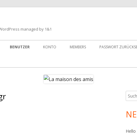
ith WordPress managed by 1&1
BENUTZER
KONTO
MEMBERS
PASSWORT ZURÜCKS
gr
Such
Ha
nach:
Sei
NE
vkzososbgr vkzososbgr
[url=https://pharmsansordonnance.shop/#]pharmacie
Hello