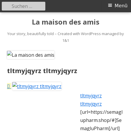
Suchen
Primäres
Menü
nach:
Menü
Springe
La maison des amis
zum
Inhalt
Your story, beautifully told – Created with WordPress managed by
1&1
tltmyjqyrz tltmyjqyrz
tltmyjqyrz
tltmyjqyrz
[url=https://semagl
upharm.shop/#]Se
magluPharm[/url]