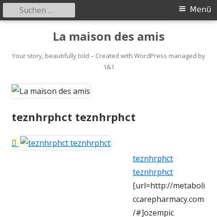
Suchen
Primäres
Menü
nach:
Menü
Springe
La maison des amis
zum
Inhalt
Your story, beautifully told – Created with WordPress managed by
1&1
teznhrphct teznhrphct
teznhrphct
teznhrphct
[url=http://metaboli
ccarepharmacy.com
/#]ozempic