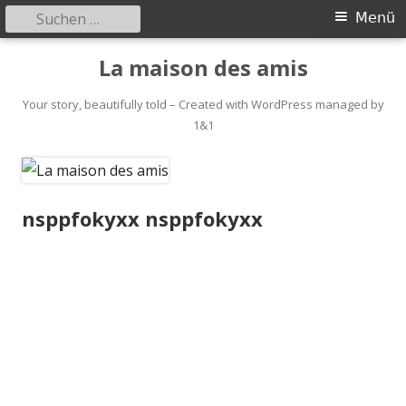
Suchen
Primäres
Menü
nach:
Menü
Springe
La maison des amis
zum
Inhalt
Your story, beautifully told – Created with WordPress managed by
1&1
nsppfokyxx nsppfokyxx
nsppfo
kyxx
nsppfo
kyxx