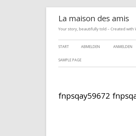
Springe
La maison des amis
zum
Inhalt
Your story, beautifully told – Created w
Primäres
START
ABMELDEN
ANMELDEN
Menü
SAMPLE PAGE
fnpsqay59672 fnpsq