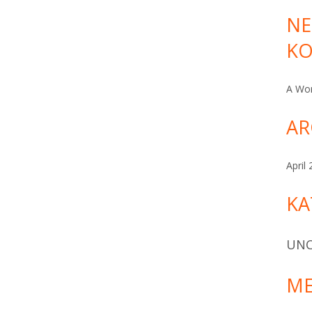
url=https://xipspq.iedu-url-http.ru]eefrpz[/url]
NE
K
ommentare
A Wo
AR
April
KA
UNC
ME