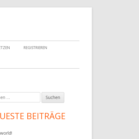
ETZEN
REGISTRIEREN
en
upt-
tenleiste
UESTE BEITRÄGE
 world!