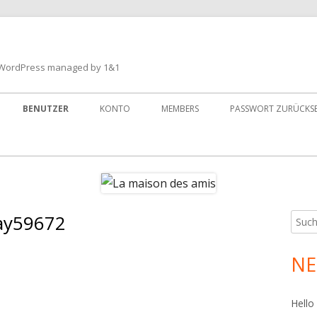
ith WordPress managed by 1&1
BENUTZER
KONTO
MEMBERS
PASSWORT ZURÜCKS
ay59672
Such
Ha
nach:
Sei
NE
fnpsqay59672
fnpsqay59672
Hello