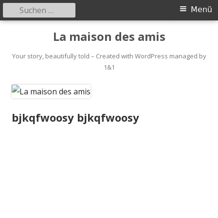
Suchen
Primäres
Menü
nach:
Menü
Springe
La maison des amis
zum
Inhalt
Your story, beautifully told – Created with WordPress managed by
1&1
bjkqfwoosy bjkqfwoosy
bjkqfwoosy
bjkqfwoosy
[url=https://clearmed
shub.com/#]Clear
Meds Hub[/url]