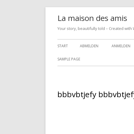
Springe
La maison des amis
zum
Inhalt
Your story, beautifully told – Created w
Primäres
START
ABMELDEN
ANMELDEN
Menü
SAMPLE PAGE
bbbvbtjefy bbbvbtjef