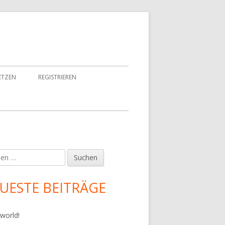
ETZEN
REGISTRIEREN
en
upt-
tenleiste
UESTE BEITRÄGE
 world!