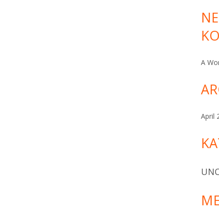
NE
ommentare
K
A Wo
AR
April
KA
UNC
ME